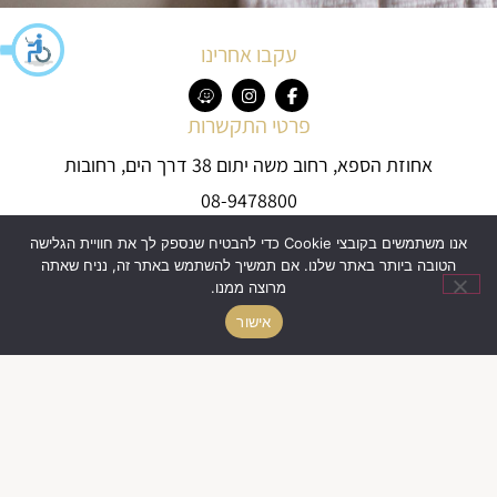
עקבו אחרינו
פרטי התקשרות
אחוזת הספא, רחוב משה יתום 38 דרך הים, רחובות
08-9478800
office@hspa.co.il
אנו משתמשים בקובצי Cookie כדי להבטיח שנספק לך את חוויית הגלישה
אחוזת הספא
הטובה ביותר באתר שלנו. אם תמשיך להשתמש באתר זה, נניח שאתה
מרוצה ממנו.
הסיפור שלנו
המלון
אישור
אירועים
הספא
כלות
ניווט מהיר
עמוד הבית