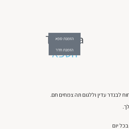
The Spa
הזמנת ספא
הספא
הזמנת חדר
וח לבנדר עדין וללגום תה צמחים חם.
ך.